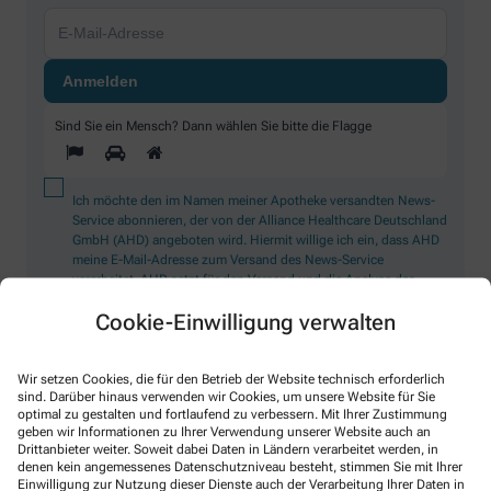
Sind Sie ein Mensch? Dann wählen Sie bitte
die Flagge
Ich möchte den im Namen meiner Apotheke versandten News-
Service abonnieren, der von der Alliance Healthcare Deutschland
GmbH (AHD) angeboten wird. Hiermit willige ich ein, dass AHD
meine E-Mail-Adresse zum Versand des News-Service
verarbeitet. AHD setzt für den Versand und die Analyse des
Newsletters den Dienstleister Emarsys ein. Die Einwilligung
Cookie-Einwilligung verwalten
kann jederzeit für die Zukunft widerrufen werden (z.B. über den
Abmelde-Link in jedem Newsletter). Die sonstigen
Kontaktmöglichkeiten dafür und weitere Angaben zur
Datenverarbeitung finden sich in der
Datenschutzerklärung
Wir setzen Cookies, die für den Betrieb der Website technisch erforderlich
sind. Darüber hinaus verwenden wir Cookies, um unsere Website für Sie
optimal zu gestalten und fortlaufend zu verbessern. Mit Ihrer Zustimmung
geben wir Informationen zu Ihrer Verwendung unserer Website auch an
* Coupon-Bedingungen: Einmalig einlösbar bis zum
Drittanbieter weiter. Soweit dabei Daten in Ländern verarbeitet werden, in
31.12.2026. Mindestbestellwert: 50,00 €. Gültig auf das
denen kein angemessenes Datenschutzniveau besteht, stimmen Sie mit Ihrer
gesamte Sortiment, ausgeschlossen rezeptpflichtige Produkte.
Einwilligung zur Nutzung dieser Dienste auch der Verarbeitung Ihrer Daten in