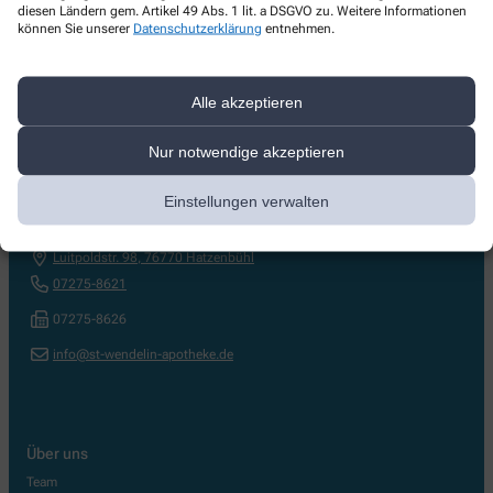
diesen Ländern gem. Artikel 49 Abs. 1 lit. a DSGVO zu. Weitere Informationen
können Sie unserer
Datenschutzerklärung
entnehmen.
Alle akzeptieren
Nur notwendige akzeptieren
Kontakt
Einstellungen verwalten
St. Wendelin Apotheke
Luitpoldstr. 98
,
76770
Hatzenbühl
07275-8621
07275-8626
info@st-wendelin-apotheke.de
Über uns
Team