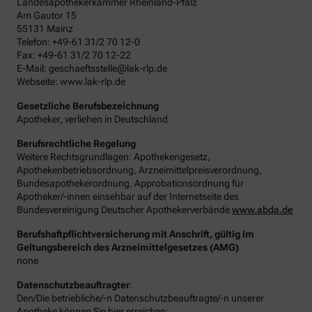
Landesapothekerkammer Rheinland-Pfalz
Am Gautor 15
55131 Mainz
Telefon: +49-61 31/2 70 12-0
Fax: +49-61 31/2 70 12-22
E-Mail: geschaeftsstelle@lak-rlp.de
Webseite: www.lak-rlp.de
Gesetzliche Berufsbezeichnung
Apotheker, verliehen in Deutschland
Berufsrechtliche Regelung
Weitere Rechtsgrundlagen: Apothekengesetz,
Apothekenbetriebsordnung, Arzneimittelpreisverordnung,
Bundesapothekerordnung, Approbationsordnung für
Apotheker/-innen einsehbar auf der Internetseite des
Bundesvereinigung Deutscher Apothekerverbände
www.abda.de
Berufshaftpflichtversicherung mit Anschrift, gültig im
Geltungsbereich des Arzneimittelgesetzes (AMG)
none
Datenschutzbeauftragter
:
Den/Die betriebliche/-n Datenschutzbeauftragte/-n unserer
Apotheke können Sie hier erreichen: