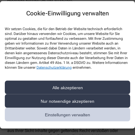
none
Cookie-Einwilligung verwalten
Telefon
:
+49-72758621
Fax
:
Email
:
poststelle@datenschutz.rlp.de
Wir setzen Cookies, die für den Betrieb der Website technisch erforderlich
sind. Darüber hinaus verwenden wir Cookies, um unsere Website für Sie
Website
:
optimal zu gestalten und fortlaufend zu verbessern. Mit Ihrer Zustimmung
geben wir Informationen zu Ihrer Verwendung unserer Website auch an
Weitere Hinweise
Drittanbieter weiter. Soweit dabei Daten in Ländern verarbeitet werden, in
denen kein angemessenes Datenschutzniveau besteht, stimmen Sie mit Ihrer
Streitschlichtung
Einwilligung zur Nutzung dieser Dienste auch der Verarbeitung Ihrer Daten in
Wir sind weder verpflichtet noch bereit, an einem
diesen Ländern gem. Artikel 49 Abs. 1 lit. a DSGVO zu. Weitere Informationen
Streitbeilegungsverfahren vor einer Verbraucherschlichtungsstelle
können Sie unserer
Datenschutzerklärung
entnehmen.
teilzunehmen.
Haftung
Alle akzeptieren
Wir sind für unsere Inhalte verantwortlich. Alle Inhalte werden mit
der gebotenen Sorgfalt und nach bestem Wissen erstellt. Soweit
Nur notwendige akzeptieren
wir mittels Links auf Internetseiten Dritter verweisen, können wir
keine Gewähr für die fortwährende Aktualität, Richtigkeit und
Vollständigkeit der verlinkten Inhalte übernehmen, da diese
Einstellungen verwalten
Inhalte außerhalb unseres Verantwortungsbereichs liegen und
wir auf die zukünftige Gestaltung keinen Einfluss haben. Sollten
aus Ihrer Sicht Inhalte gegen geltendes Recht verstoßen oder